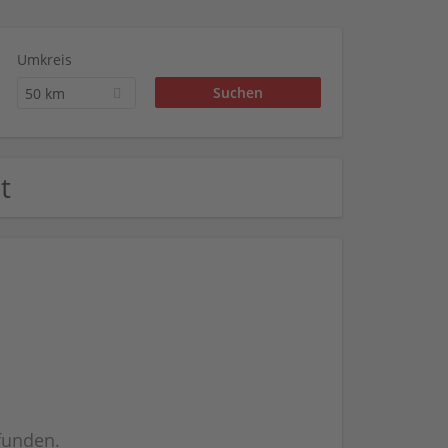
Umkreis
50 km
t
efunden.