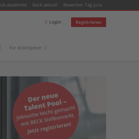
eck-akademie
beck-aktuell
Bewerber Tag Jura
Login
Registrieren
Für Arbeitgeber