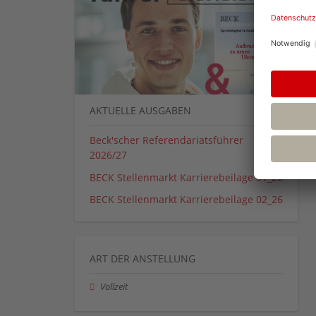
AKTUELLE AUSGABEN
Beck'scher Referendariatsführer
2026/27
BECK Stellenmarkt Karrierebeilage 01_26
BECK Stellenmarkt Karrierebeilage 02_26
ART DER ANSTELLUNG
Vollzeit