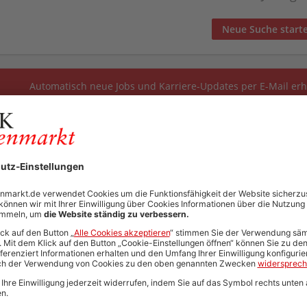
Neue Suche start
Automatisch neue Jobs und Karriere-Updates per E-Mail erh