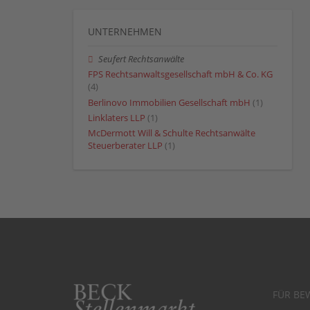
UNTERNEHMEN
Seufert Rechtsanwälte
FPS Rechtsanwaltsgesellschaft mbH & Co. KG
(4)
Berlinovo Immobilien Gesellschaft mbH
(1)
Linklaters LLP
(1)
McDermott Will & Schulte Rechtsanwälte
Steuerberater LLP
(1)
FÜR BE