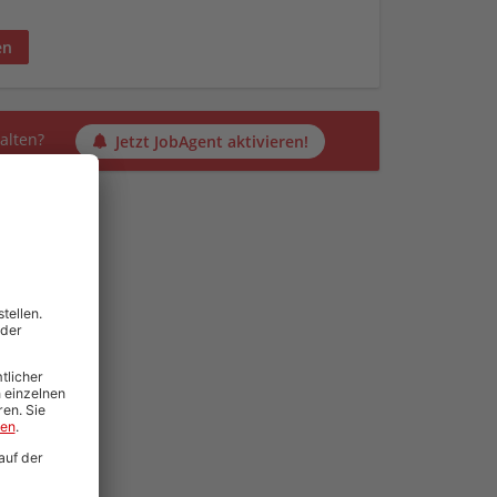
en
alten?
Jetzt JobAgent aktivieren!