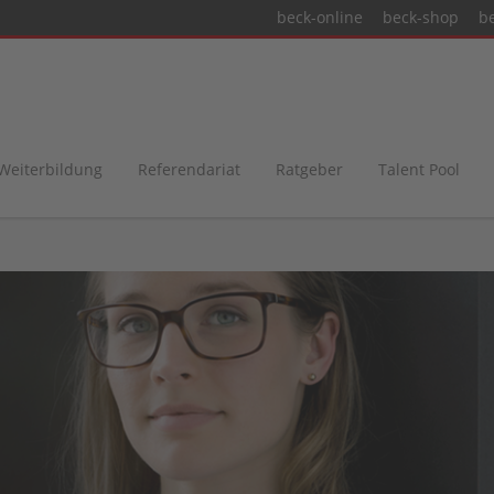
beck-online
beck-shop
b
 Weiterbildung
Referendariat
Ratgeber
Talent Pool