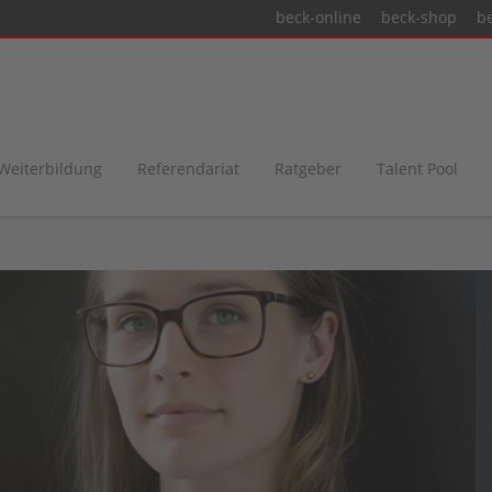
beck-online
beck-shop
b
 Weiterbildung
Referendariat
Ratgeber
Talent Pool