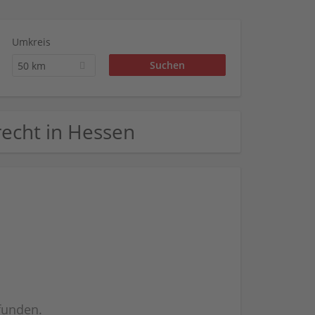
Umkreis
50 km
srecht in Hessen
efunden.