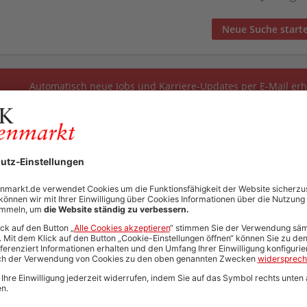
Neue Suche start
Automatisch neue Jobs und Karriere-Updates per E-Mail erh