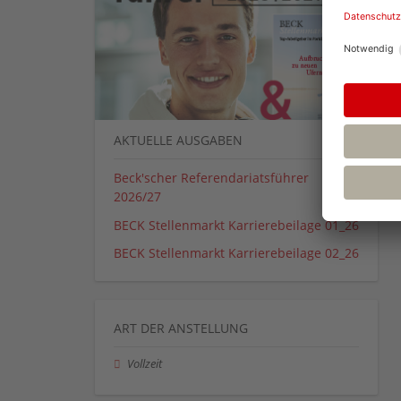
AKTUELLE AUSGABEN
Beck'scher Referendariatsführer
2026/27
BECK Stellenmarkt Karrierebeilage 01_26
BECK Stellenmarkt Karrierebeilage 02_26
ART DER ANSTELLUNG
Vollzeit