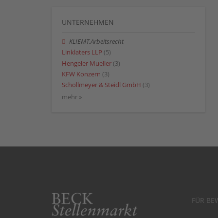
UNTERNEHMEN
KLIEMT.Arbeitsrecht
Linklaters LLP
(5)
Hengeler Mueller
(3)
KFW Konzern
(3)
Schollmeyer & Steidl GmbH
(3)
mehr »
FÜR BE