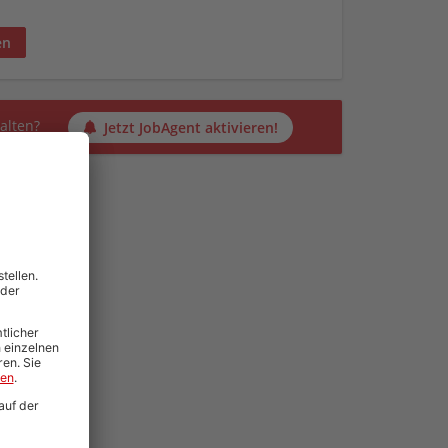
en
alten?
Jetzt JobAgent aktivieren!