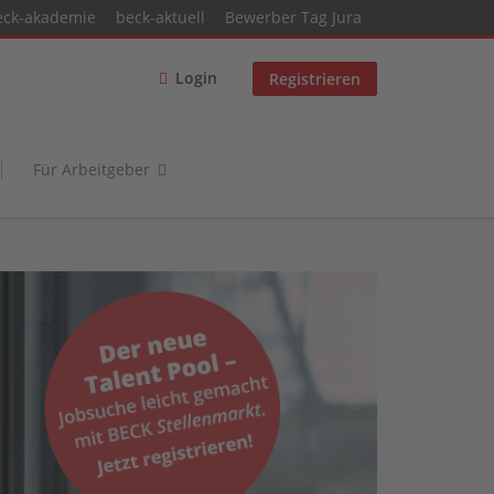
eck-akademie
beck-aktuell
Bewerber Tag Jura
Login
Registrieren
Für Arbeitgeber