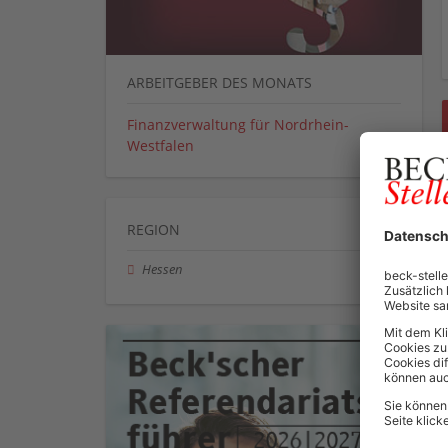
ARBEITGEBER DES MONATS
Finanzverwaltung für Nordrhein-
Westfalen
REGION
Hessen