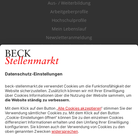
Aus- / Weiterbildung
Arbeitgeberprofile
Hochschulprofile
Mein Lebenslauf
Newsletteranmeldung
Durchsuchen Sie den Stellenkatalog
FÜR ARBEITGEBER
Stellenmarktpreise
Anzeigen-AGB
Media-Daten
Newsletteranmeldung
Produktübersicht
ALLGEMEIN