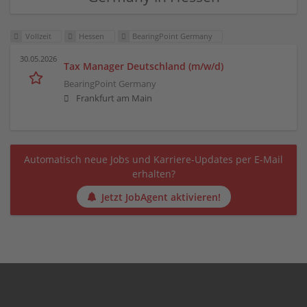
Vollzeit
Hessen
BearingPoint Germany
30.05.2026
Tax Manager Deutschland (m/w/d)
BearingPoint Germany
Frankfurt am Main
Automatisch neue Jobs und Karriere-Updates per E-Mail
erhalten?
Jetzt JobAgent aktivieren!