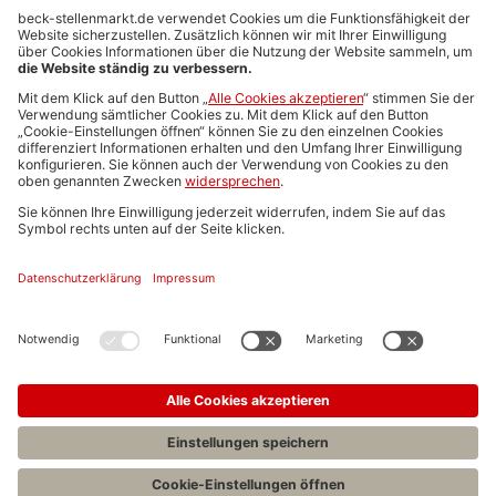
Anzeigen-AGB
Media-Daten
Newsletteranmeldung
Produktübersicht
ALLGEMEIN
FAQs
Impressum
Datenschutz
Nutzungsbedingungen
Stellenangebote C.H.BECK
C.H.BECK Literatur-Sachbuch-Wissenschaft