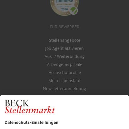
FÜR BEWERBER
Stellenangebote
Job Agent aktivieren
Aus- / Weiterbildung
Arbeitgeberprofile
Hochschulprofile
Mein Lebenslauf
Newsletteranmeldung
Durchsuchen Sie den Stellenkatalog
FÜR ARBEITGEBER
Stellenmarktpreise