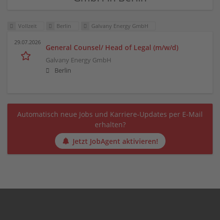
Vollzeit
Berlin
Galvany Energy GmbH
29.07.2026
General Counsel/ Head of Legal (m/w/d)
Galvany Energy GmbH
Berlin
Automatisch neue Jobs und Karriere-Updates per E-Mail
erhalten?
Jetzt JobAgent aktivieren!