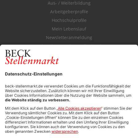
Aus- / Weiterbildung
Arbeitgeberprofile
Hochschulprofile
Mein Lebenslauf
Newsletteranmeldung
Durchsuchen Sie den Stellenkatalog
FÜR ARBEITGEBER
Stellenmarktpreise
Anzeigen-AGB
Media-Daten
Newsletteranmeldung
Produktübersicht
ALLGEMEIN