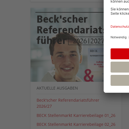
AKTUELLE AUSGABEN
Beck'scher Referendariatsführer
2026/27
BECK Stellenmarkt Karrierebeilage 01_26
BECK Stellenmarkt Karrierebeilage 02_26