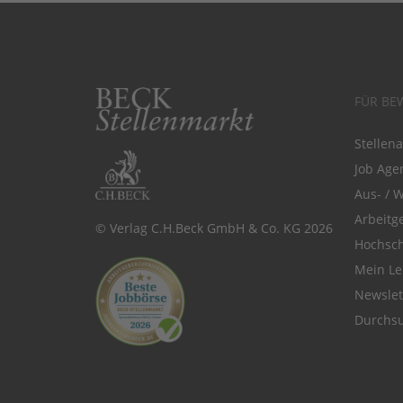
FÜR BE
Stellen
Job Agen
Aus- / 
Arbeitg
© Verlag C.H.Beck GmbH & Co. KG 2026
Hochsch
Mein Le
Newsle
Durchsu