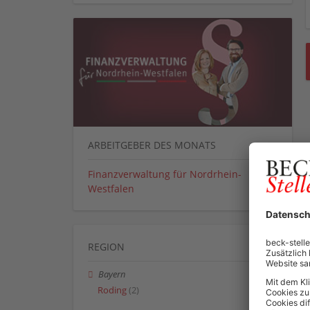
ARBEITGEBER DES MONATS
Finanzverwaltung für Nordrhein-
Westfalen
REGION
Bayern
Roding
(2)