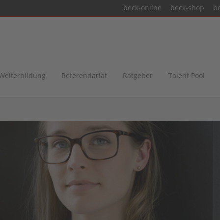
beck-online
beck-shop
b
 Weiterbildung
Referendariat
Ratgeber
Talent Pool