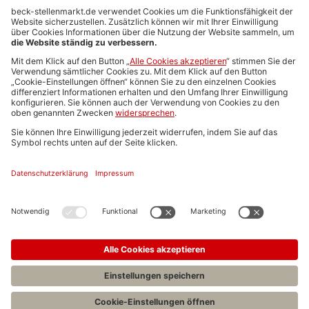
Anzeigen-AGB
Media-Daten
Newsletteranmeldung
Produktübersicht
ALLGEMEIN
FAQs
Impressum
Datenschutz
Nutzungsbedingungen
Stellenangebote C.H.BECK
C.H.BECK Literatur-Sachbuch-Wissenschaft