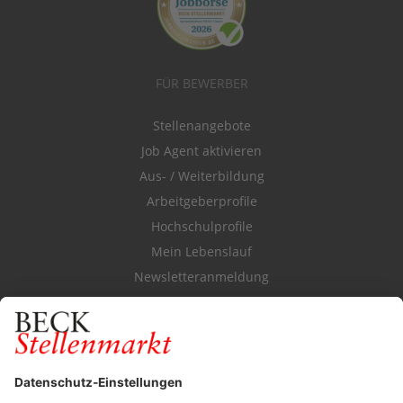
FÜR BEWERBER
Stellenangebote
Job Agent aktivieren
Aus- / Weiterbildung
Arbeitgeberprofile
Hochschulprofile
Mein Lebenslauf
Newsletteranmeldung
Durchsuchen Sie den Stellenkatalog
FÜR ARBEITGEBER
Stellenmarktpreise