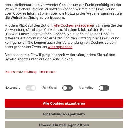
Anzeigen-AGB
Media-Daten
Newsletteranmeldung
Produktübersicht
ALLGEMEIN
FAQs
Impressum
Datenschutz
Nutzungsbedingungen
Stellenangebote C.H.BECK
C.H.BECK Literatur-Sachbuch-Wissenschaft