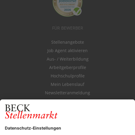
FÜR BEWERBER
Stellenangebote
Job Agent aktivieren
Aus- / Weiterbildung
Arbeitgeberprofile
Hochschulprofile
Mein Lebenslauf
Newsletteranmeldung
Durchsuchen Sie den Stellenkatalog
FÜR ARBEITGEBER
Stellenmarktpreise