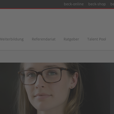
beck-online
beck-shop
b
 Weiterbildung
Referendariat
Ratgeber
Talent Pool