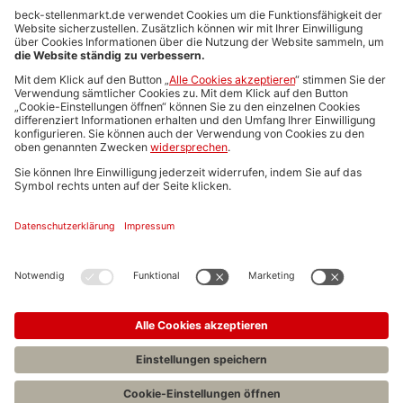
Anzeigen-AGB
Media-Daten
Newsletteranmeldung
Produktübersicht
ALLGEMEIN
FAQs
Impressum
Datenschutz
Nutzungsbedingungen
Stellenangebote C.H.BECK
C.H.BECK Literatur-Sachbuch-Wissenschaft