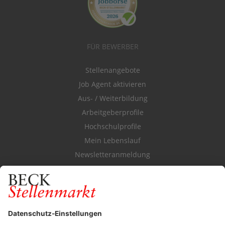
FÜR BEWERBER
Stellenangebote
Job Agent aktivieren
Aus- / Weiterbildung
Arbeitgeberprofile
Hochschulprofile
Mein Lebenslauf
Newsletteranmeldung
Durchsuchen Sie den Stellenkatalog
FÜR ARBEITGEBER
Stellenmarktpreise