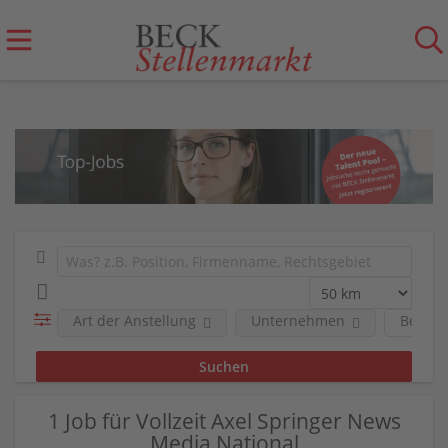
Art der Anstellung
Unternehmen
Berufs
1 Job für Vollzeit Axel Springer News
Media National