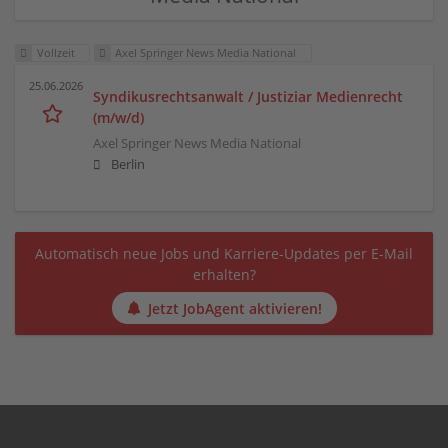
Vollzeit
Axel Springer News Media National
25.06.2026
Syndikusrechtsanwalt / Justiziar Medienrecht
(m/w/d)
Axel Springer News Media National
Berlin
Automatisch neue Jobs und Karriere-Updates per E-Mail
erhalten?
Jetzt JobAgent aktivieren!