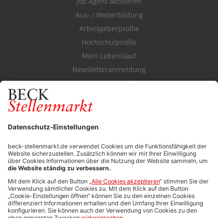
Job Agent aktivieren
Aus- / Weiterbildung
Arbeitgeberprofile
Hochschulprofile
Mein Lebenslauf
Newsletteranmeldung
Durchsuchen Sie den Stellenkatalog
FÜR ARBEITGEBER
Stellenmarktpreise
Anzeigen-AGB
Media-Daten
Newsletteranmeldung
Produktübersicht
ALLGEMEIN