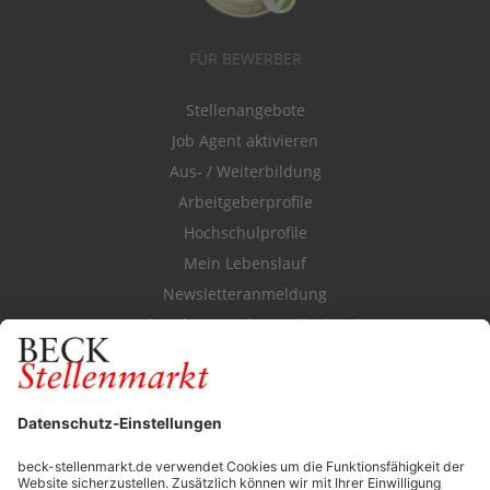
FÜR BEWERBER
Stellenangebote
Job Agent aktivieren
Aus- / Weiterbildung
Arbeitgeberprofile
Hochschulprofile
Mein Lebenslauf
Newsletteranmeldung
Durchsuchen Sie den Stellenkatalog
FÜR ARBEITGEBER
Stellenmarktpreise
Anzeigen-AGB
Media-Daten