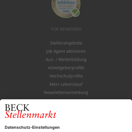
FÜR BEWERBER
Stellenangebote
Job Agent aktivieren
Aus- / Weiterbildung
Arbeitgeberprofile
Hochschulprofile
Mein Lebenslauf
Newsletteranmeldung
Durchsuchen Sie den Stellenkatalog
FÜR ARBEITGEBER
Stellenmarktpreise