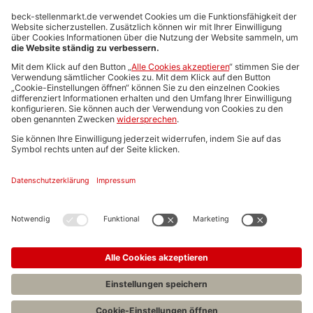
Anzeigen-AGB
Media-Daten
Newsletteranmeldung
Produktübersicht
ALLGEMEIN
FAQs
Impressum
Datenschutz
Nutzungsbedingungen
Stellenangebote C.H.BECK
C.H.BECK Literatur-Sachbuch-Wissenschaft