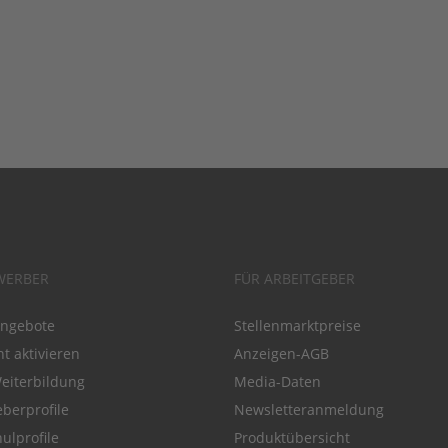
WERBER
FÜR ARBEITGEBER
angebote
Stellenmarktpreise
t aktivieren
Anzeigen-AGB
Weiterbildung
Media-Daten
eberprofile
Newsletteranmeldung
ulprofile
Produktübersicht