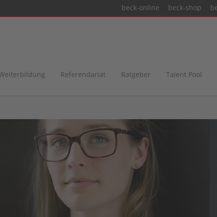
beck-online
beck-shop
b
 Weiterbildung
Referendariat
Ratgeber
Talent Pool