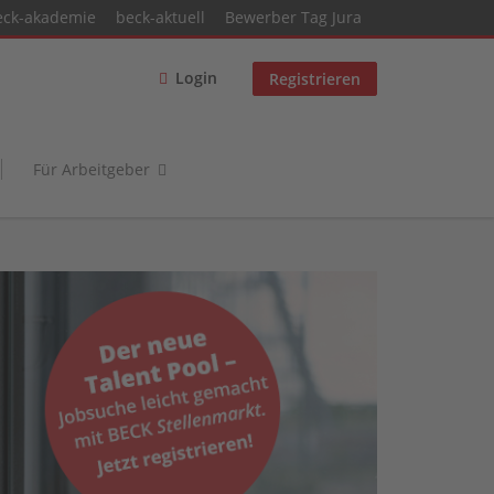
eck-akademie
beck-aktuell
Bewerber Tag Jura
Login
Registrieren
Für Arbeitgeber