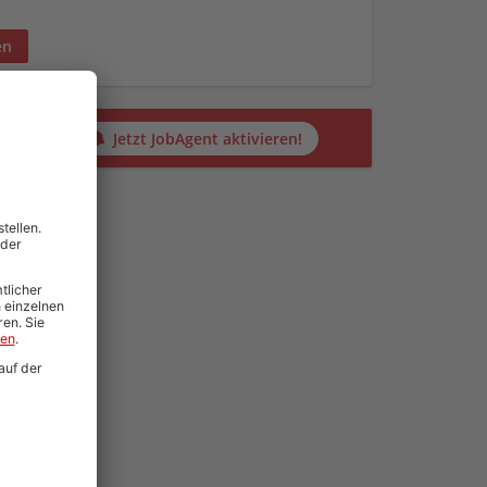
en
alten?
Jetzt JobAgent aktivieren!