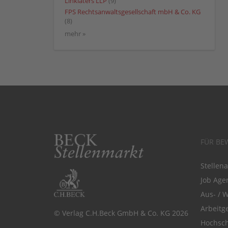
Linklaters LLP
(9)
FPS Rechtsanwaltsgesellschaft mbH & Co. KG
(8)
mehr »
FÜR BE
Stellen
Job Agen
Aus- / 
Arbeitg
© Verlag C.H.Beck GmbH & Co. KG 2026
Hochsch