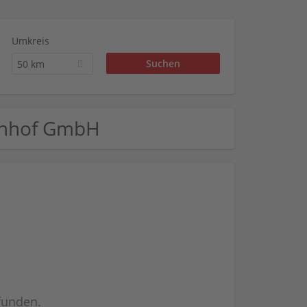
Umkreis
50 km
nkenhof GmbH
efunden.