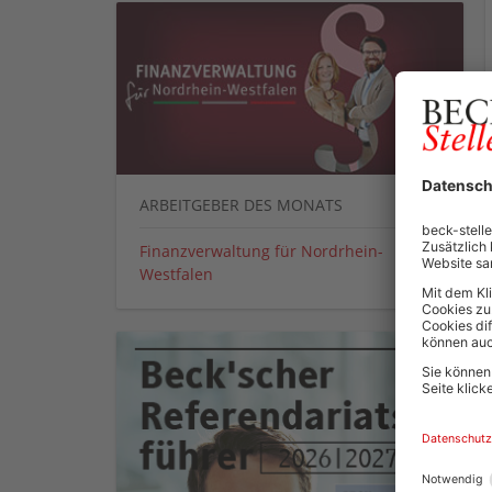
ARBEITGEBER DES MONATS
Finanzverwaltung für Nordrhein-
Westfalen