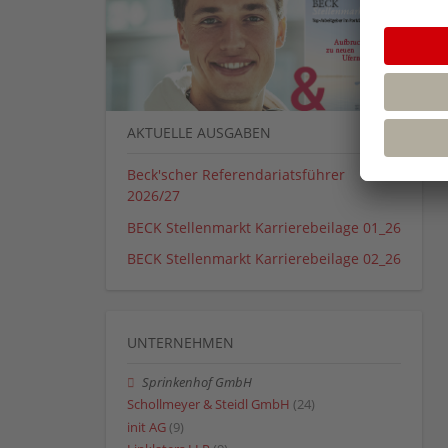
AKTUELLE AUSGABEN
Beck'scher Referendariatsführer
2026/27
BECK Stellenmarkt Karrierebeilage 01_26
BECK Stellenmarkt Karrierebeilage 02_26
UNTERNEHMEN
Sprinkenhof GmbH
Schollmeyer & Steidl GmbH
(24)
init AG
(9)