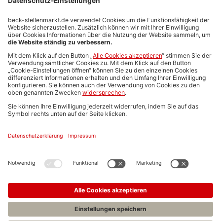
Stellenmarktpreise
Anzeigen-AGB
Media-Daten
Newsletteranmeldung
Produktübersicht
ALLGEMEIN
FAQs
Impressum
Datenschutz
Nutzungsbedingungen
Stellenangebote C.H.BECK
C.H.BECK Literatur-Sachbuch-Wissenschaft