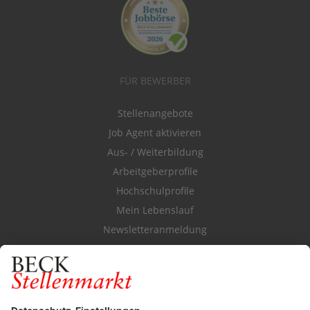
FÜR BEWERBER
Stellenangebote
Job Agent aktivieren
Aus- / Weiterbildung
Arbeitgeberprofile
Hochschulprofile
Mein Lebenslauf
Newsletteranmeldung
Durchsuchen Sie den Stellenkatalog
FÜR ARBEITGEBER