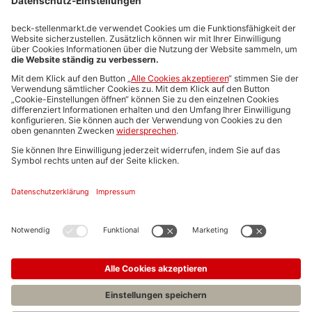
Stellenmarktpreise
Anzeigen-AGB
Media-Daten
Newsletteranmeldung
Produktübersicht
ALLGEMEIN
FAQs
Impressum
Datenschutz
Nutzungsbedingungen
Stellenangebote C.H.BECK
C.H.BECK Literatur-Sachbuch-Wissenschaft