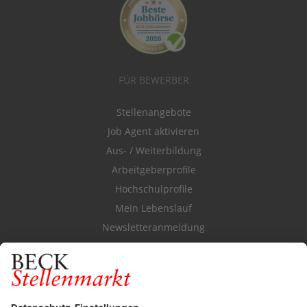
FÜR BEWERBER
Stellenangebote
Job Agent aktivieren
Aus- / Weiterbildung
Arbeitgeberprofile
Hochschulprofile
Mein Lebenslauf
Newsletteranmeldung
Durchsuchen Sie den Stellenkatalog
FÜR ARBEITGEBER