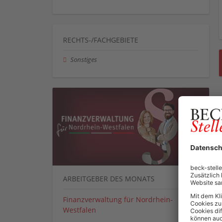
RECHTS-/FACHGEBIETE
Sonstiges
ARBEITGEBER DES MONATS
Finanzverwaltung für Nordrhein-
Westfalen