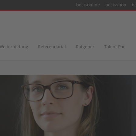
beck-online
beck-shop
b
 Weiterbildung
Referendariat
Ratgeber
Talent Pool