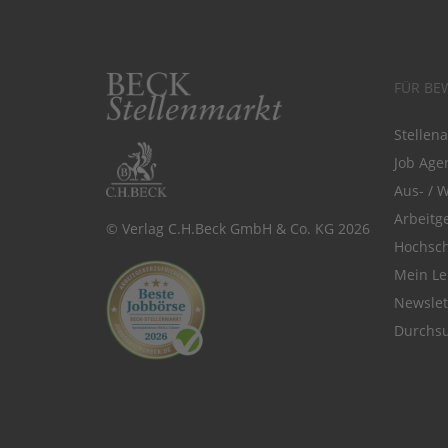
FÜR BE
Stellen
Job Agen
Aus- / 
Arbeitg
© Verlag C.H.Beck GmbH & Co. KG 2026
Hochsch
Mein Le
Newsle
Durchsu