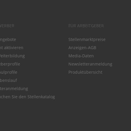
WERBER
FÜR ARBEITGEBER
angebote
Stellenmarktpreise
t aktivieren
Anzeigen-AGB
Weiterbildung
Media-Daten
eberprofile
Newsletteranmeldung
ulprofile
Produktübersicht
benslauf
tteranmeldung
chen Sie den Stellenkatalog