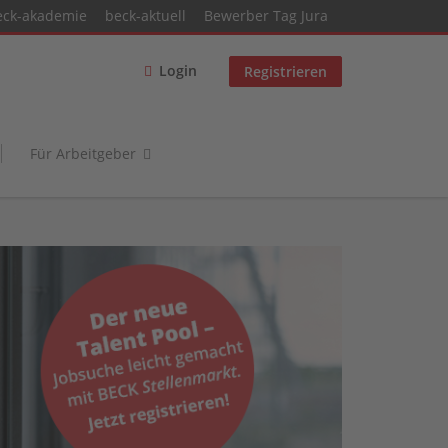
eck-akademie
beck-aktuell
Bewerber Tag Jura
Login
Registrieren
Für Arbeitgeber