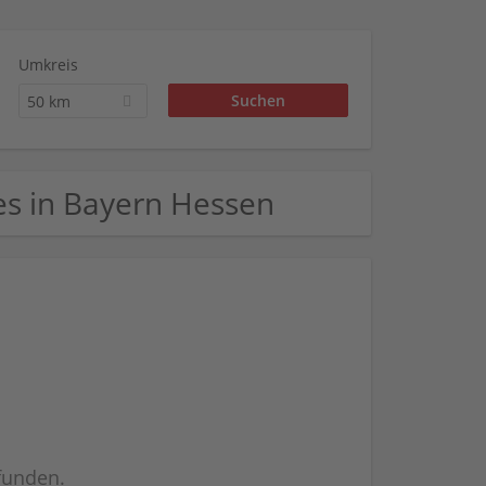
Umkreis
50 km
ges in Bayern Hessen
efunden.