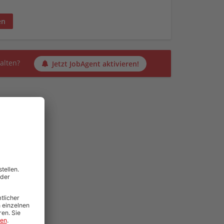
en
alten?
Jetzt JobAgent aktivieren!