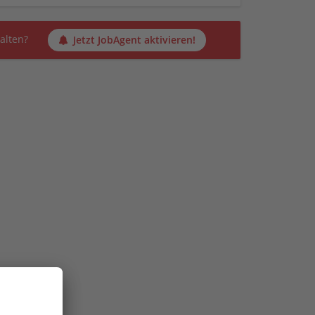
alten?
Jetzt JobAgent aktivieren!