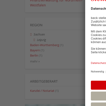
Finanzverwaltung für Nordrhein-
Westfalen
REGION
Sachsen
Leipzig
Baden-Württemberg
(1)
Bayern
(1)
Berlin
(1)
mehr »
ARBEITGEBERART
Kanzlei / Notariat
(1)