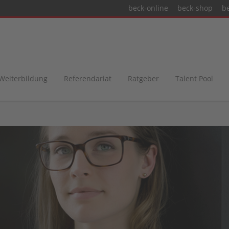
beck-online
beck-shop
b
 Weiterbildung
Referendariat
Ratgeber
Talent Pool