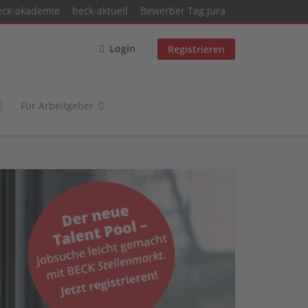
eck-akademie
beck-aktuell
Bewerber Tag Jura
Login
Registrieren
Für Arbeitgeber