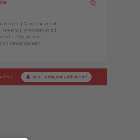
che
 Compliance | Datenschutzrecht
 | IT-Recht | Immobilienrecht |
rafrecht | Vergaberecht |
cht | Wirtschaftsrecht
alten?
Jetzt JobAgent aktivieren!