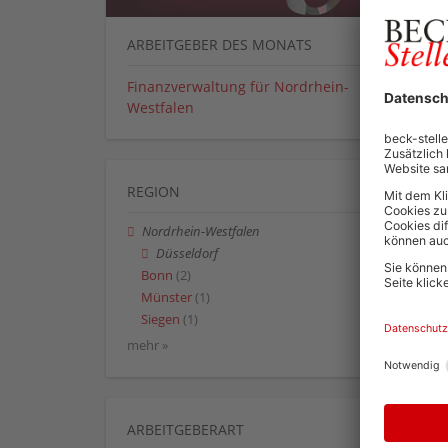
ARBEITGEBER DES MONATS
Finanzverwaltung für Nordrhein-
Westfalen
REGION
Nordrhein-Westfalen
Düsseldorf
Bonn
(2)
Münster
(1)
Siegen
(1)
mehr »
ARBEITGEBERART