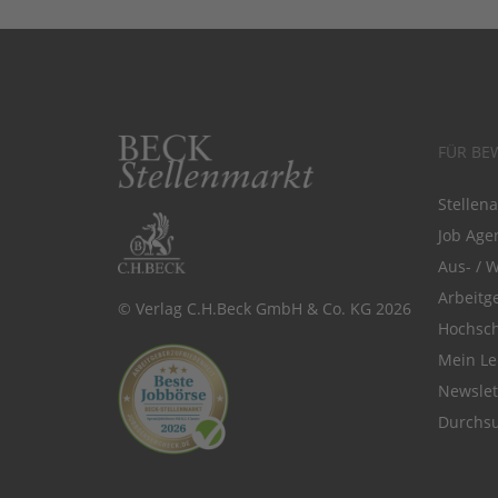
FÜR BE
Stellen
Job Agen
Aus- / 
Arbeitg
© Verlag C.H.Beck GmbH & Co. KG 2026
Hochsch
Mein Le
Newsle
Durchsu