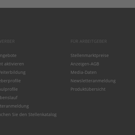
WERBER
FÜR ARBEITGEBER
angebote
Stellenmarktpreise
t aktivieren
Anzeigen-AGB
Weiterbildung
Media-Daten
eberprofile
Newsletteranmeldung
ulprofile
Produktübersicht
benslauf
tteranmeldung
chen Sie den Stellenkatalog