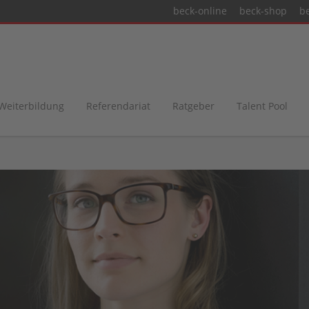
beck-online
beck-shop
b
 Weiterbildung
Referendariat
Ratgeber
Talent Pool