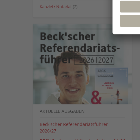
Kanzlei / Notariat
(2)
AKTUELLE AUSGABEN
Beck'scher Referendariatsführer
2026/27