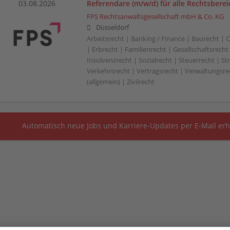
03.08.2026
Referendare (m/w/d) für alle Rechtsberei
FPS Rechtsanwaltsgesellschaft mbH & Co. KG
Düsseldorf
Arbeitsrecht | Banking / Finance | Baurecht |
| Erbrecht | Familienrecht | Gesellschaftsrecht
Insolvenzrecht | Sozialrecht | Steuerrecht | St
Verkehrsrecht | Vertragsrecht | Verwaltungsre
(allgemein) | Zivilrecht
Automatisch neue Jobs und Karriere-Updates per E-Mail erh