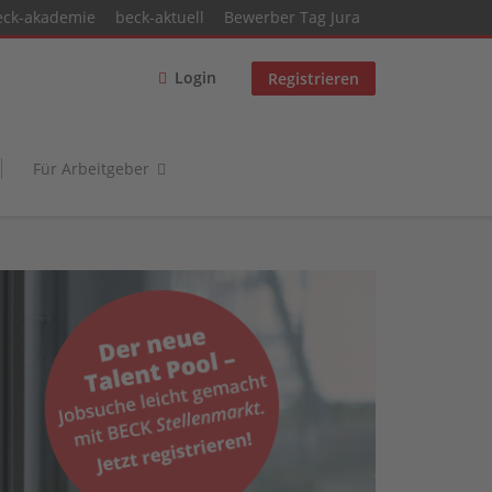
eck-akademie
beck-aktuell
Bewerber Tag Jura
Login
Registrieren
Für Arbeitgeber