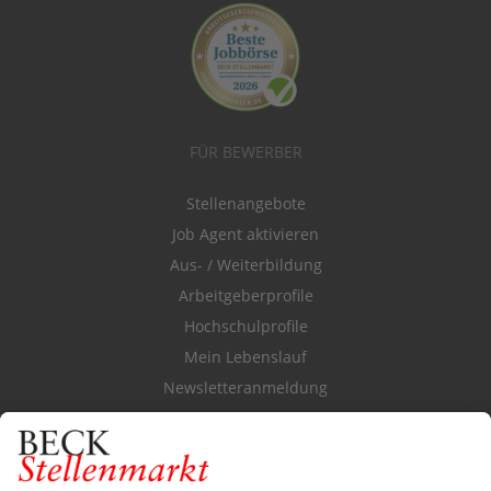
FÜR BEWERBER
Stellenangebote
Job Agent aktivieren
Aus- / Weiterbildung
Arbeitgeberprofile
Hochschulprofile
Mein Lebenslauf
Newsletteranmeldung
Durchsuchen Sie den Stellenkatalog
FÜR ARBEITGEBER