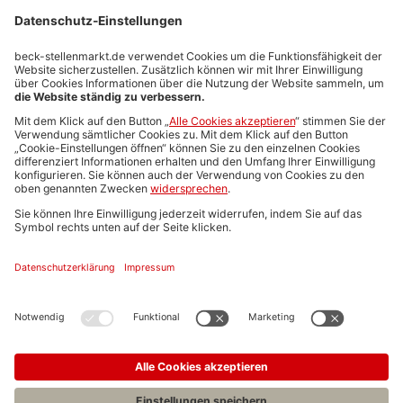
Stellenmarktpreise
Anzeigen-AGB
Media-Daten
Newsletteranmeldung
Produktübersicht
ALLGEMEIN
FAQs
Impressum
Datenschutz
Nutzungsbedingungen
Stellenangebote C.H.BECK
C.H.BECK Literatur-Sachbuch-Wissenschaft