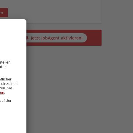
en
alten?
Jetzt JobAgent aktivieren!