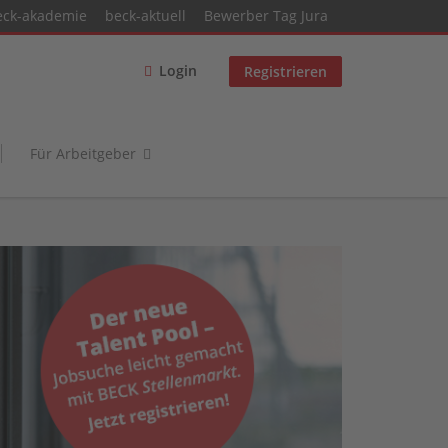
eck-akademie
beck-aktuell
Bewerber Tag Jura
Login
Registrieren
Für Arbeitgeber