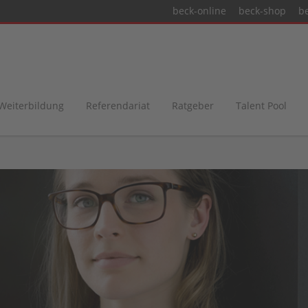
beck-online
beck-shop
b
 Weiterbildung
Referendariat
Ratgeber
Talent Pool