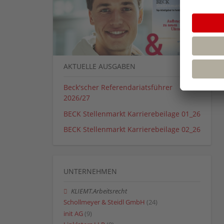
AKTUELLE AUSGABEN
Beck'scher Referendariatsführer
2026/27
BECK Stellenmarkt Karrierebeilage 01_26
BECK Stellenmarkt Karrierebeilage 02_26
UNTERNEHMEN
KLIEMT.Arbeitsrecht
Schollmeyer & Steidl GmbH
(24)
init AG
(9)