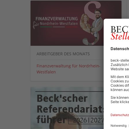
ARBEITGEBER DES MONATS
Finanzverwaltung für Nordrhein-
Westfalen