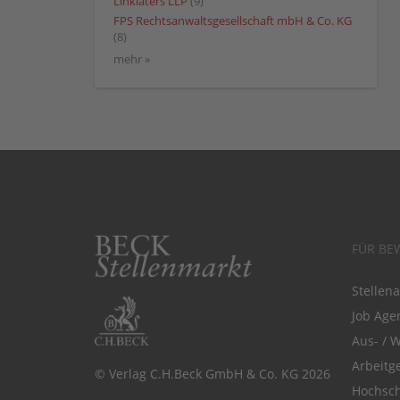
Linklaters LLP
(9)
FPS Rechtsanwaltsgesellschaft mbH & Co. KG
(8)
mehr »
FÜR BE
Stellen
Job Agen
Aus- / 
Arbeitg
© Verlag C.H.Beck GmbH & Co. KG 2026
Hochsch