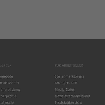
WERBER
FÜR ARBEITGEBER
angebote
Stellenmarktpreise
t aktivieren
Anzeigen-AGB
Weiterbildung
Media-Daten
eberprofile
Newsletteranmeldung
ulprofile
Produktübersicht