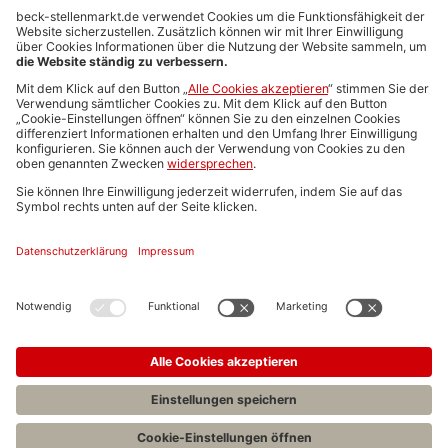
Anzeigen-AGB
Media-Daten
Newsletteranmeldung
Produktübersicht
ALLGEMEIN
FAQs
Impressum
Datenschutz
Nutzungsbedingungen
Stellenangebote C.H.BECK
C.H.BECK Literatur-Sachbuch-Wissenschaft