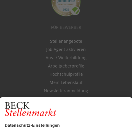
FÜR BEWERBER
Stellenangebote
Job Agent aktivieren
Aus- / Weiterbildung
Arbeitgeberprofile
Hochschulprofile
Mein Lebenslauf
Newsletteranmeldung
Durchsuchen Sie den Stellenkatalog
FÜR ARBEITGEBER
Stellenmarktpreise