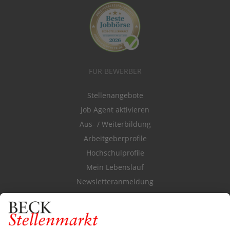
FÜR BEWERBER
Stellenangebote
Job Agent aktivieren
Aus- / Weiterbildung
Arbeitgeberprofile
Hochschulprofile
Mein Lebenslauf
Newsletteranmeldung
Durchsuchen Sie den Stellenkatalog
FÜR ARBEITGEBER