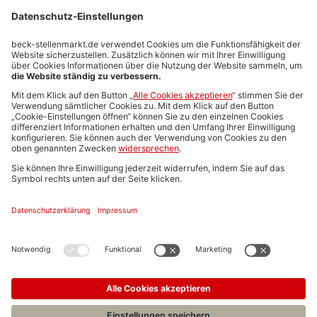
Stellenmarktpreise
Anzeigen-AGB
Media-Daten
Newsletteranmeldung
Produktübersicht
ALLGEMEIN
FAQs
Impressum
Datenschutz
Nutzungsbedingungen
Stellenangebote C.H.BECK
C.H.BECK Literatur-Sachbuch-Wissenschaft