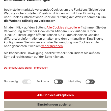
Stellenmarktpreise
Anzeigen-AGB
Media-Daten
Newsletteranmeldung
Produktübersicht
ALLGEMEIN
FAQs
Impressum
Datenschutz
Nutzungsbedingungen
Stellenangebote C.H.BECK
C.H.BECK Literatur-Sachbuch-Wissenschaft