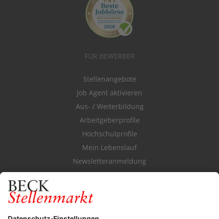
FÜR BEWERBER
Stellenangebote
Job Agent aktivieren
Aus- / Weiterbildung
Arbeitgeberprofile
Hochschulprofile
Mein Lebenslauf
Newsletteranmeldung
Durchsuchen Sie den Stellenkatalog
FÜR ARBEITGEBER