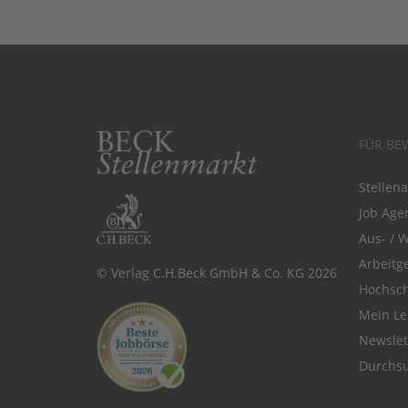
FÜR BE
Stellen
Job Agen
Aus- / 
Arbeitg
© Verlag C.H.Beck GmbH & Co. KG 2026
Hochsch
Mein Le
Newsle
Durchsu