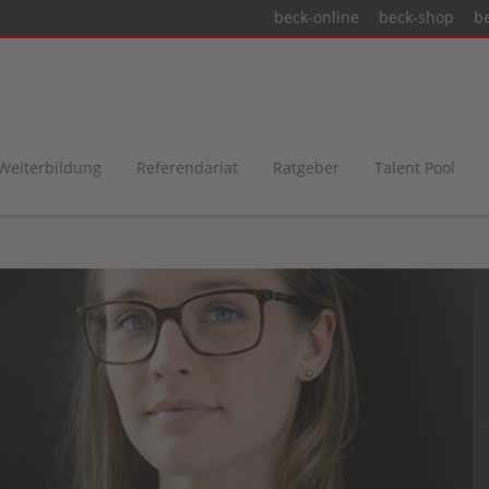
beck-online
beck-shop
b
 Weiterbildung
Referendariat
Ratgeber
Talent Pool