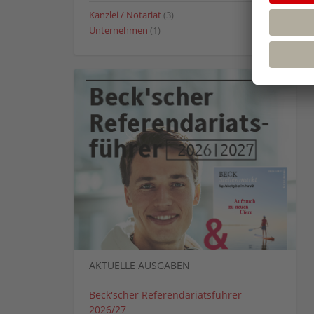
Kanzlei / Notariat
(3)
Unternehmen
(1)
AKTUELLE AUSGABEN
Beck'scher Referendariatsführer
2026/27