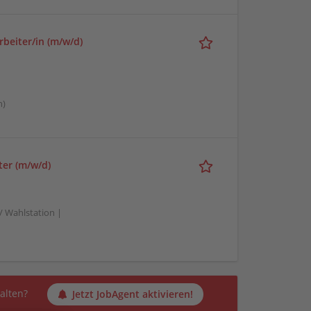
rbeiter/in (m/w/d)
n)
ter (m/w/d)
/ Wahlstation |
alten?
Jetzt JobAgent aktivieren!