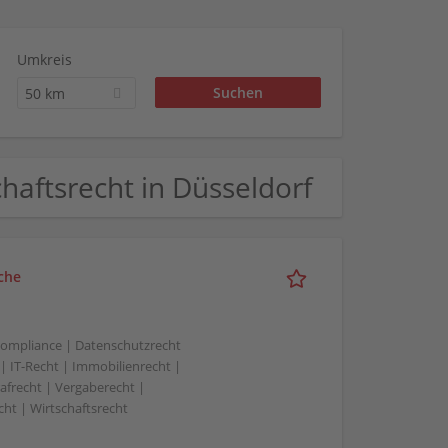
Umkreis
50 km
schaftsrecht in Düsseldorf
che
 Compliance | Datenschutzrecht
 | IT-Recht | Immobilienrecht |
rafrecht | Vergaberecht |
cht | Wirtschaftsrecht