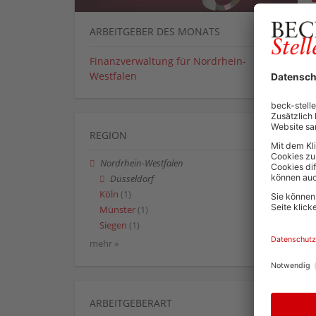
ARBEITGEBER DES MONATS
Finanzverwaltung für Nordrhein-
Westfalen
REGION
Nordrhein-Westfalen
Düsseldorf
Köln
(1)
Münster
(1)
Siegen
(1)
mehr »
ARBEITGEBERART