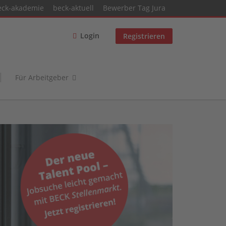
eck-akademie
beck-aktuell
Bewerber Tag Jura
Login
Registrieren
Für Arbeitgeber