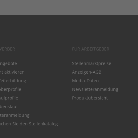
WERBER
FÜR ARBEITGEBER
angebote
Stellenmarktpreise
t aktivieren
Anzeigen-AGB
Weiterbildung
Media-Daten
eberprofile
Newsletteranmeldung
ulprofile
Produktübersicht
benslauf
tteranmeldung
chen Sie den Stellenkatalog