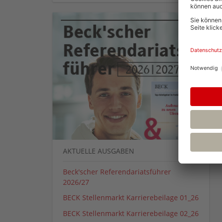
AKTUELLE AUSGABEN
Beck'scher Referendariatsführer
2026/27
BECK Stellenmarkt Karrierebeilage 01_26
BECK Stellenmarkt Karrierebeilage 02_26