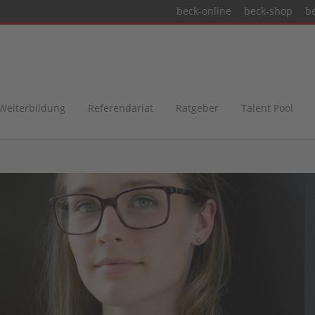
beck-online
beck-shop
b
 Weiterbildung
Referendariat
Ratgeber
Talent Pool