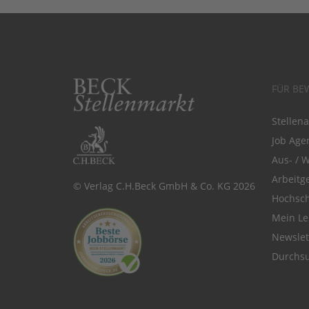
FÜR BE
Stellen
Job Agen
Aus- / 
Arbeitg
© Verlag C.H.Beck GmbH & Co. KG 2026
Hochsch
Mein Le
Newsle
Durchsu