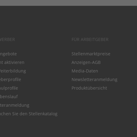
WERBER
FÜR ARBEITGEBER
angebote
Stellenmarktpreise
t aktivieren
Anzeigen-AGB
Weiterbildung
Media-Daten
eberprofile
Newsletteranmeldung
ulprofile
Produktübersicht
benslauf
tteranmeldung
chen Sie den Stellenkatalog