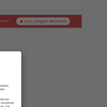
alten?
Jetzt JobAgent aktivieren!