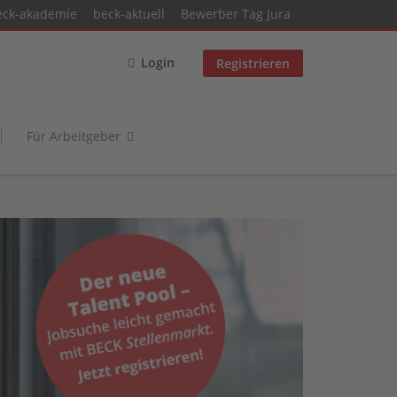
eck-akademie
beck-aktuell
Bewerber Tag Jura
Login
Registrieren
Für Arbeitgeber