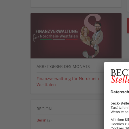
ARBEITGEBER DES MONATS
Finanzverwaltung für Nordrhein-
Westfalen
REGION
Berlin
(2)