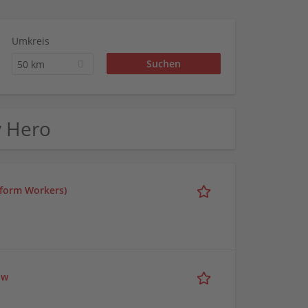
Umkreis
50 km
y Hero
tform Workers)
aw