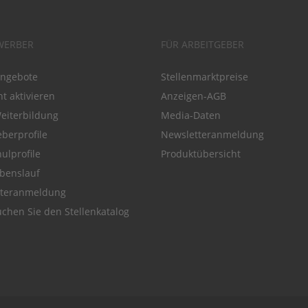
WERBER
FÜR ARBEITGEBER
angebote
Stellenmarktpreise
t aktivieren
Anzeigen-AGB
Weiterbildung
Media-Daten
eberprofile
Newsletteranmeldung
ulprofile
Produktübersicht
benslauf
tteranmeldung
chen Sie den Stellenkatalog