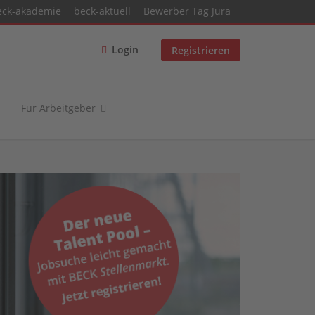
eck-akademie
beck-aktuell
Bewerber Tag Jura
Login
Registrieren
Für Arbeitgeber