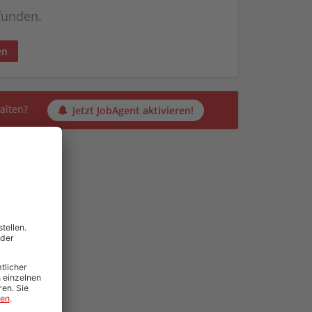
efunden.
en
alten?
Jetzt JobAgent aktivieren!