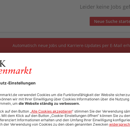
Leider keine Jobs g
Neue Suche start
Automatisch neue Jobs und Karriere-Updates per E-Mail erh