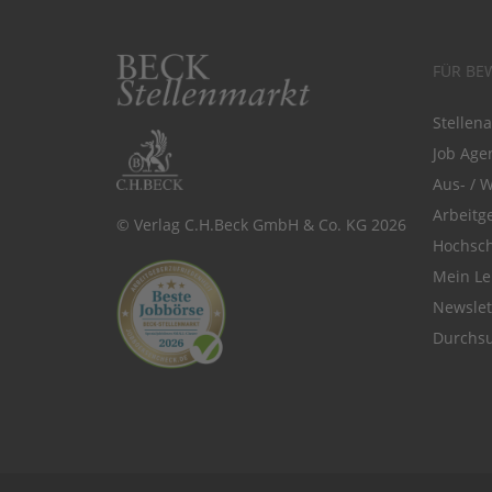
FÜR BE
Stellen
Job Agen
Aus- / 
Arbeitg
© Verlag C.H.Beck GmbH & Co. KG 2026
Hochsch
Mein Le
Newsle
Durchsu