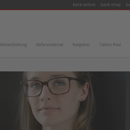
beck-online
beck-shop
b
 Weiterbildung
Referendariat
Ratgeber
Talent Pool