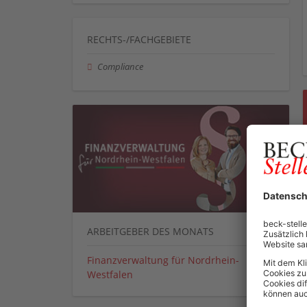
RECHTS-/FACHGEBIETE
Compliance
ARBEITGEBER DES MONATS
Finanzverwaltung für Nordrhein-
Westfalen