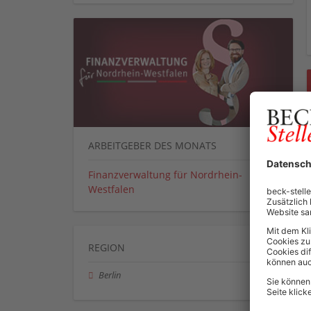
ARBEITGEBER DES MONATS
Finanzverwaltung für Nordrhein-
Westfalen
REGION
Berlin