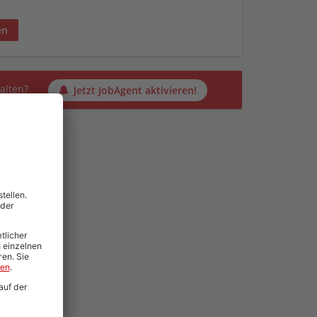
en
alten?
Jetzt JobAgent aktivieren!