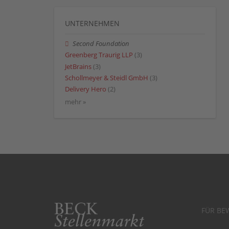
UNTERNEHMEN
Second Foundation
Greenberg Traurig LLP
(3)
JetBrains
(3)
Schollmeyer & Steidl GmbH
(3)
Delivery Hero
(2)
mehr »
FÜR BE