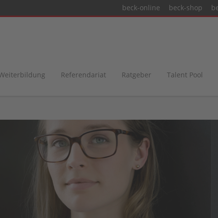
beck-online
beck-shop
b
 Weiterbildung
Referendariat
Ratgeber
Talent Pool