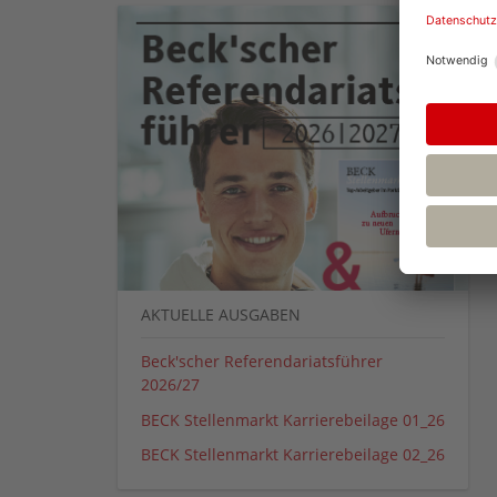
AKTUELLE AUSGABEN
Beck'scher Referendariatsführer
2026/27
BECK Stellenmarkt Karrierebeilage 01_26
BECK Stellenmarkt Karrierebeilage 02_26