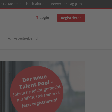
eck-akademie
beck-aktuell
Bewerber Tag Jura
Login
Registrieren
Für Arbeitgeber