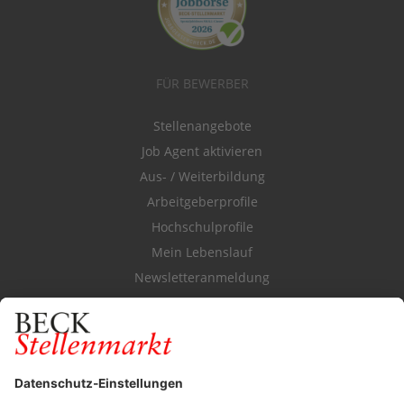
FÜR BEWERBER
Stellenangebote
Job Agent aktivieren
Aus- / Weiterbildung
Arbeitgeberprofile
Hochschulprofile
Mein Lebenslauf
Newsletteranmeldung
Durchsuchen Sie den Stellenkatalog
FÜR ARBEITGEBER
Stellenmarktpreise