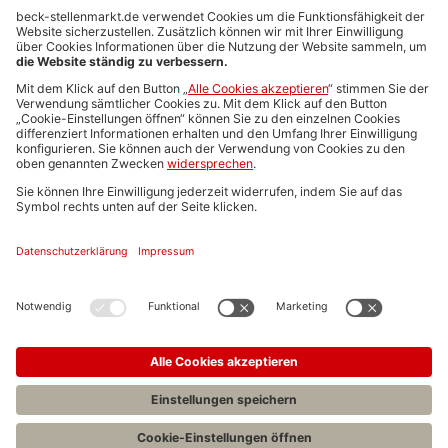
Anzeigen-AGB
Media-Daten
Newsletteranmeldung
Produktübersicht
ALLGEMEIN
FAQs
Impressum
Datenschutz
Nutzungsbedingungen
Stellenangebote C.H.BECK
C.H.BECK Literatur-Sachbuch-Wissenschaft