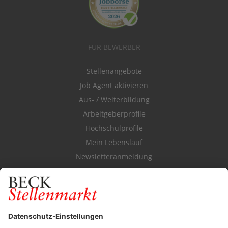
FÜR BEWERBER
Stellenangebote
Job Agent aktivieren
Aus- / Weiterbildung
Arbeitgeberprofile
Hochschulprofile
Mein Lebenslauf
Newsletteranmeldung
Durchsuchen Sie den Stellenkatalog
FÜR ARBEITGEBER
Stellenmarktpreise