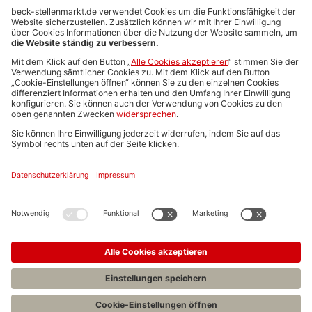
Anzeigen-AGB
Media-Daten
Newsletteranmeldung
Produktübersicht
ALLGEMEIN
FAQs
Impressum
Datenschutz
Nutzungsbedingungen
Stellenangebote C.H.BECK
C.H.BECK Literatur-Sachbuch-Wissenschaft