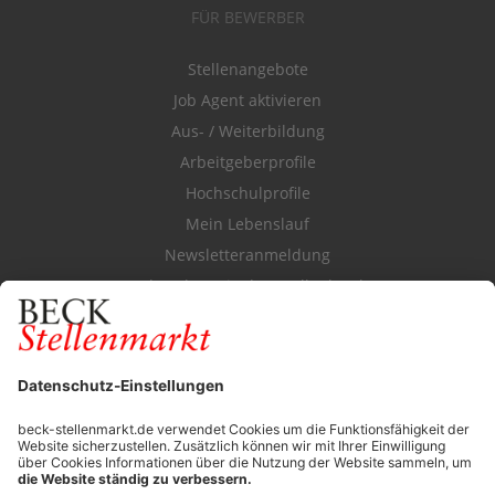
FÜR BEWERBER
Stellenangebote
Job Agent aktivieren
Aus- / Weiterbildung
Arbeitgeberprofile
Hochschulprofile
Mein Lebenslauf
Newsletteranmeldung
Durchsuchen Sie den Stellenkatalog
FÜR ARBEITGEBER
Stellenmarktpreise
Anzeigen-AGB
Media-Daten
Newsletteranmeldung