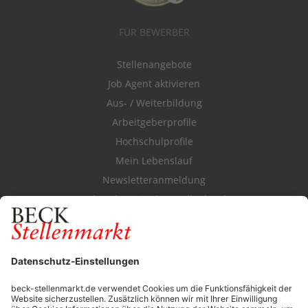
FÜR BEWERBER
Stellenangebote
Job Agent aktivieren
Aus- / Weiterbildung
Arbeitgeberprofile
Hochschulprofile
Mein Lebenslauf
Newsletteranmeldung
Durchsuchen Sie den Stellenkatalog
FÜR ARBEITGEBER
Stellenmarktpreise
Anzeigen-AGB
Media-Daten