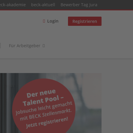
eck-akademie
beck-aktuell
Bewerber Tag Jura
Login
Registrieren
Für Arbeitgeber