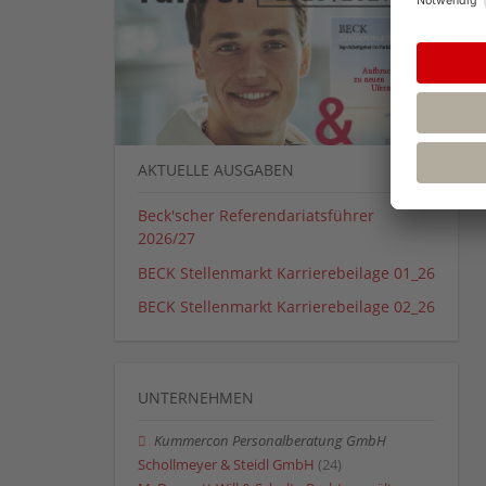
AKTUELLE AUSGABEN
Beck'scher Referendariatsführer
2026/27
BECK Stellenmarkt Karrierebeilage 01_26
BECK Stellenmarkt Karrierebeilage 02_26
UNTERNEHMEN
Kummercon Personalberatung GmbH
Schollmeyer & Steidl GmbH
(24)