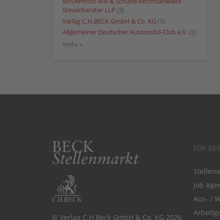
McDermott Will & Schulte Rechtsanwälte
Steuerberater LLP
(3)
Verlag C.H.BECK GmbH & Co. KG
(3)
Allgemeiner Deutscher Automobil-Club e.V.
(2)
mehr »
FÜR BE
Stellen
Job Agen
Aus- / 
Arbeitg
© Verlag C.H.Beck GmbH & Co. KG 2026