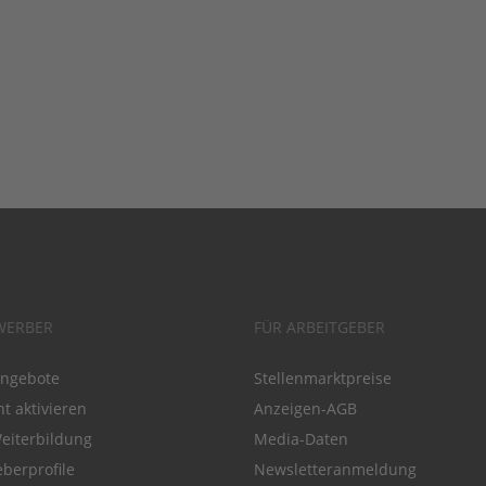
WERBER
FÜR ARBEITGEBER
angebote
Stellenmarktpreise
t aktivieren
Anzeigen-AGB
Weiterbildung
Media-Daten
eberprofile
Newsletteranmeldung