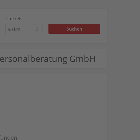
Umkreis
50 km
 Personalberatung GmbH
efunden.