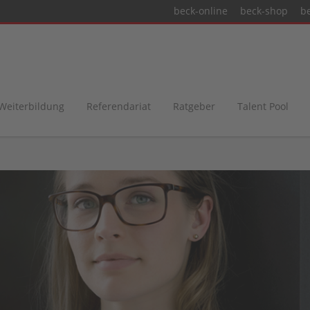
beck-online
beck-shop
b
 Weiterbildung
Referendariat
Ratgeber
Talent Pool