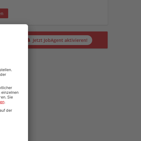
en
alten?
Jetzt JobAgent aktivieren!