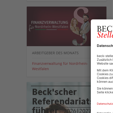
ARBEITGEBER DES MONATS
Finanzverwaltung für Nordrhein-
Westfalen