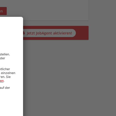
en
alten?
Jetzt JobAgent aktivieren!