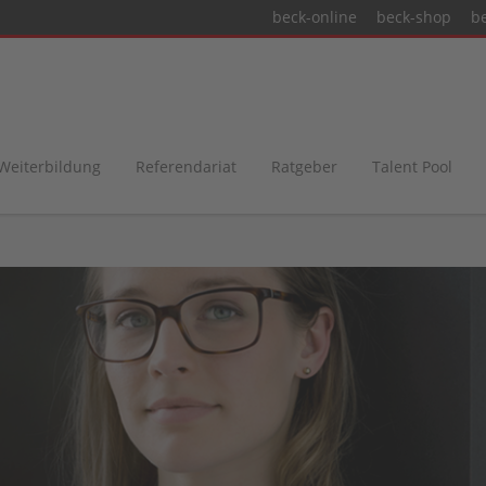
beck-online
beck-shop
b
 Weiterbildung
Referendariat
Ratgeber
Talent Pool