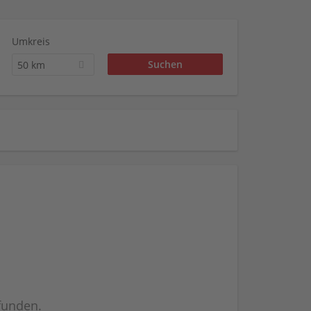
Umkreis
50 km
efunden.