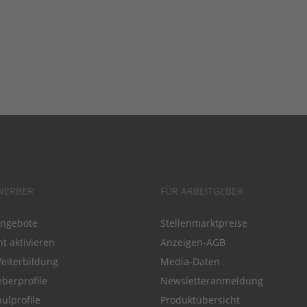
WERBER
FÜR ARBEITGEBER
angebote
Stellenmarktpreise
t aktivieren
Anzeigen-AGB
Weiterbildung
Media-Daten
eberprofile
Newsletteranmeldung
ulprofile
Produktübersicht