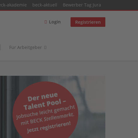
eck-akademie
beck-aktuell
Bewerber Tag Jura
Login
Registrieren
Für Arbeitgeber