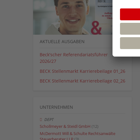
AKTUELLE AUSGABEN
Beck'scher Referendariatsführer
2026/27
BECK Stellenmarkt Karrierebeilage 01_26
BECK Stellenmarkt Karrierebeilage 02_26
UNTERNEHMEN
DEPT
Schollmeyer & Steidl GmbH
(12)
McDermott Will & Schulte Rechtsanwälte
Steuerberater LLP
(3)