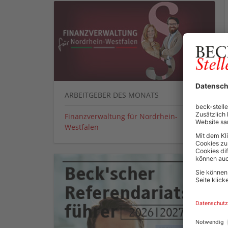
ARBEITGEBER DES MONATS
Finanzverwaltung für Nordrhein-
Westfalen