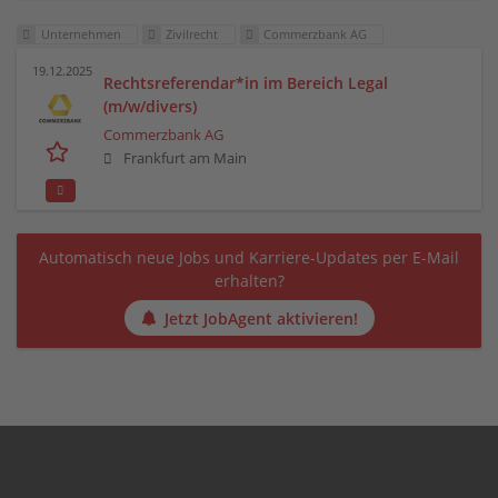
Unternehmen
Zivilrecht
Commerzbank AG
19.12.2025
Rechtsreferendar*in im Bereich Legal
(m/w/divers)
Commerzbank AG
Frankfurt am Main
Automatisch neue Jobs und Karriere-Updates per E-Mail
erhalten?
Jetzt JobAgent aktivieren!