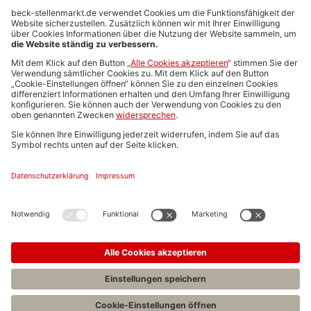
Anzeigen-AGB
Media-Daten
Newsletteranmeldung
Produktübersicht
ALLGEMEIN
FAQs
Impressum
Datenschutz
Nutzungsbedingungen
Stellenangebote C.H.BECK
C.H.BECK Literatur-Sachbuch-Wissenschaft