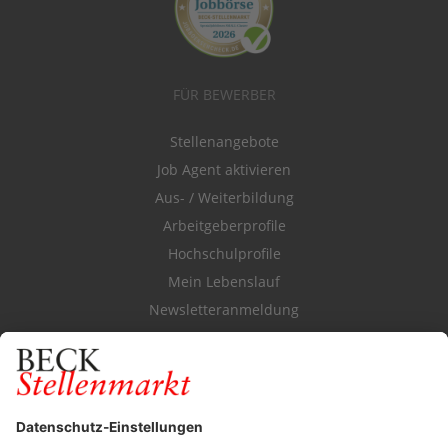
FÜR BEWERBER
Stellenangebote
Job Agent aktivieren
Aus- / Weiterbildung
Arbeitgeberprofile
Hochschulprofile
Mein Lebenslauf
Newsletteranmeldung
Durchsuchen Sie den Stellenkatalog
FÜR ARBEITGEBER
Stellenmarktpreise