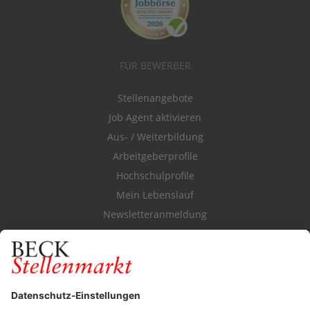
FÜR BEWERBER
Stellenangebote
Job Agent aktivieren
Aus- / Weiterbildung
Arbeitgeberprofile
Hochschulprofile
Mein Lebenslauf
Newsletteranmeldung
Durchsuchen Sie den Stellenkatalog
FÜR ARBEITGEBER
Stellenmarktpreise