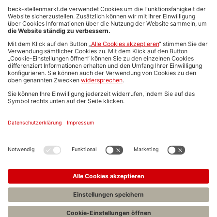
Anzeigen-AGB
Media-Daten
Newsletteranmeldung
Produktübersicht
ALLGEMEIN
FAQs
Impressum
Datenschutz
Nutzungsbedingungen
Stellenangebote C.H.BECK
C.H.BECK Literatur-Sachbuch-Wissenschaft