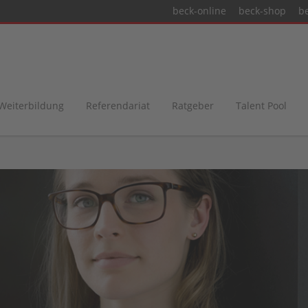
beck-online
beck-shop
b
 Weiterbildung
Referendariat
Ratgeber
Talent Pool