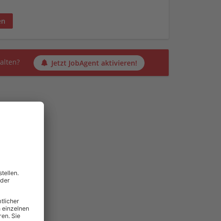
en
alten?
Jetzt JobAgent aktivieren!