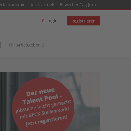
eck-akademie
beck-aktuell
Bewerber Tag Jura
Login
Registrieren
Für Arbeitgeber