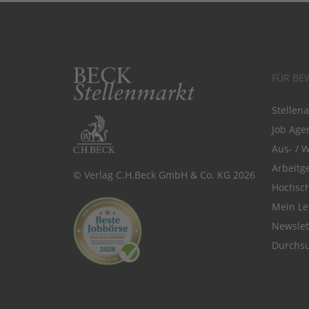
FÜR BE
Stellen
Job Agen
Aus- / 
Arbeitg
© Verlag C.H.Beck GmbH & Co. KG 2026
Hochsch
Mein Le
Newsle
Durchsu