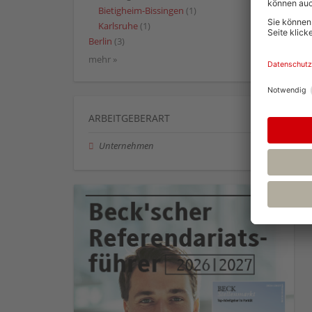
Bietigheim-Bissingen
(1)
Karlsruhe
(1)
Berlin
(3)
mehr »
ARBEITGEBERART
Unternehmen