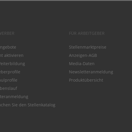
WERBER
FÜR ARBEITGEBER
angebote
Stellenmarktpreise
t aktivieren
Anzeigen-AGB
Weiterbildung
Media-Daten
eberprofile
Newsletteranmeldung
ulprofile
Produktübersicht
benslauf
tteranmeldung
chen Sie den Stellenkatalog