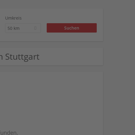
Umkreis
50 km
n Stuttgart
efunden.