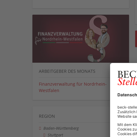
ARBEITGEBER DES MONATS
Finanzverwaltung für Nordrhein-
Westfalen
REGION
Baden-Württemberg
Stuttgart