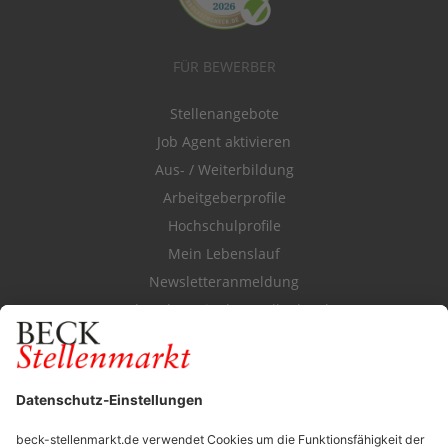
FÜR BEWERBER
Stellenangebote
Job Agent aktivieren
Aus- / Weiterbildung
Arbeitgeberprofile
Hochschulprofile
Mein Lebenslauf
Newsletteranmeldung
Durchsuchen Sie den Stellenkatalog
FÜR ARBEITGEBER
Stellenmarktpreise
Anzeigen-AGB