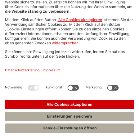
Media-Daten
Newsletteranmeldung
Produktübersicht
ALLGEMEIN
FAQs
Impressum
Datenschutz
Nutzungsbedingungen
Stellenangebote C.H.BECK
C.H.BECK Literatur-Sachbuch-Wissenschaft
Entwickelt durch
Jobiqo