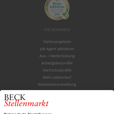
FÜR BEWERBER
Stellenangebote
Job Agent aktivieren
Aus- / Weiterbildung
Arbeitgeberprofile
Hochschulprofile
Mein Lebenslauf
Newsletteranmeldung
Durchsuchen Sie den Stellenkatalog
FÜR ARBEITGEBER