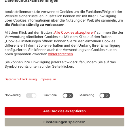
Stellenmarktpreise
Anzeigen-AGB
Media-Daten
Newsletteranmeldung
Produktübersicht
ALLGEMEIN
FAQs
Impressum
Datenschutz
Nutzungsbedingungen
Stellenangebote C.H.BECK
C.H.BECK Literatur-Sachbuch-Wissenschaft