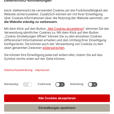
Stellenmarktpreise
Anzeigen-AGB
Media-Daten
Newsletteranmeldung
Produktübersicht
ALLGEMEIN
FAQs
Impressum
Datenschutz
Nutzungsbedingungen
Stellenangebote C.H.BECK
C.H.BECK Literatur-Sachbuch-Wissenschaft