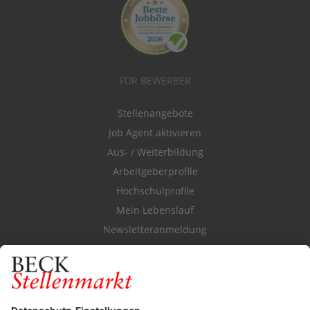
FÜR BEWERBER
Stellenangebote
Job Agent aktivieren
Aus- / Weiterbildung
Arbeitgeberprofile
Hochschulprofile
Mein Lebenslauf
Newsletteranmeldung
Durchsuchen Sie den Stellenkatalog
FÜR ARBEITGEBER