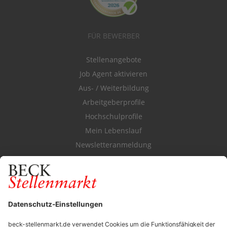
FÜR BEWERBER
Stellenangebote
Job Agent aktivieren
Aus- / Weiterbildung
Arbeitgeberprofile
Hochschulprofile
Mein Lebenslauf
Newsletteranmeldung
Durchsuchen Sie den Stellenkatalog
FÜR ARBEITGEBER
Stellenmarktpreise
Anzeigen-AGB