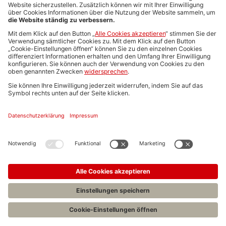
Media-Daten
Newsletteranmeldung
Produktübersicht
ALLGEMEIN
FAQs
Impressum
Datenschutz
Nutzungsbedingungen
Stellenangebote C.H.BECK
C.H.BECK Literatur-Sachbuch-Wissenschaft
Entwickelt durch
Jobiqo