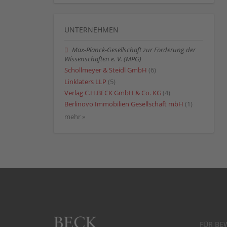
UNTERNEHMEN
Max-Planck-Gesell­schaft zur Förderung der
Wissenschaften e. V. (MPG)
Schollmeyer & Steidl GmbH
(6)
Linklaters LLP
(5)
Verlag C.H.BECK GmbH & Co. KG
(4)
Berlinovo Immobilien Gesellschaft mbH
(1)
mehr »
FÜR BE