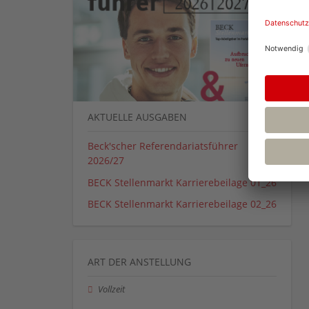
AKTUELLE AUSGABEN
Beck'scher Referendariatsführer
2026/27
BECK Stellenmarkt Karrierebeilage 01_26
BECK Stellenmarkt Karrierebeilage 02_26
ART DER ANSTELLUNG
Vollzeit