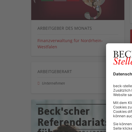
ARBEITGEBER DES MONATS
Finanzverwaltung für Nordrhein-
Westfalen
ARBEITGEBERART
Unternehmen