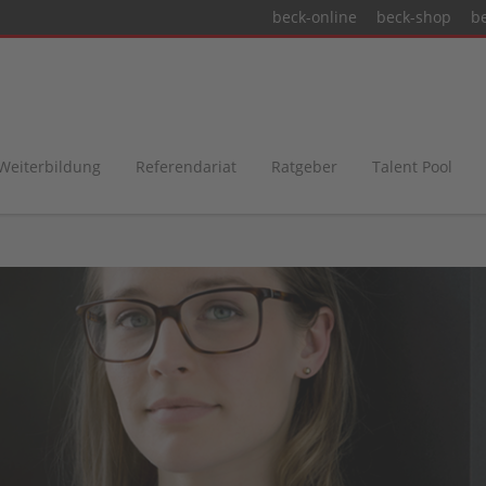
beck-online
beck-shop
b
 Weiterbildung
Referendariat
Ratgeber
Talent Pool