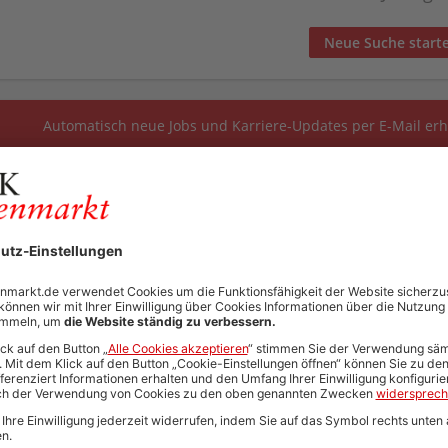
Neue Suche start
Automatisch neue Jobs und Karriere-Updates per E-Mail erh