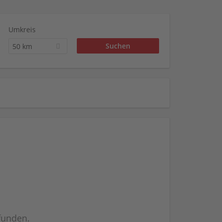
Umkreis
50 km
efunden.