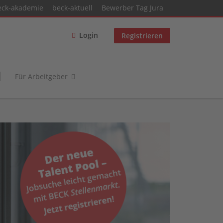
eck-akademie
beck-aktuell
Bewerber Tag Jura
Login
Registrieren
Für Arbeitgeber