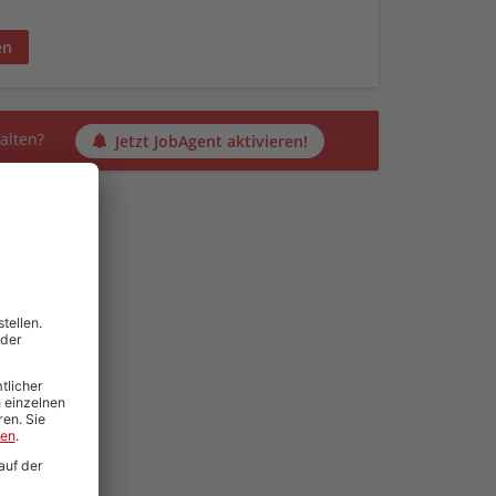
en
alten?
Jetzt JobAgent aktivieren!