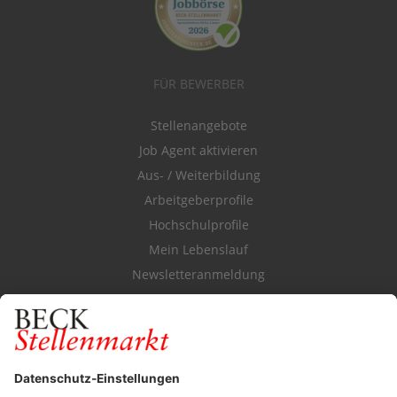
FÜR BEWERBER
Stellenangebote
Job Agent aktivieren
Aus- / Weiterbildung
Arbeitgeberprofile
Hochschulprofile
Mein Lebenslauf
Newsletteranmeldung
Durchsuchen Sie den Stellenkatalog
FÜR ARBEITGEBER
Stellenmarktpreise