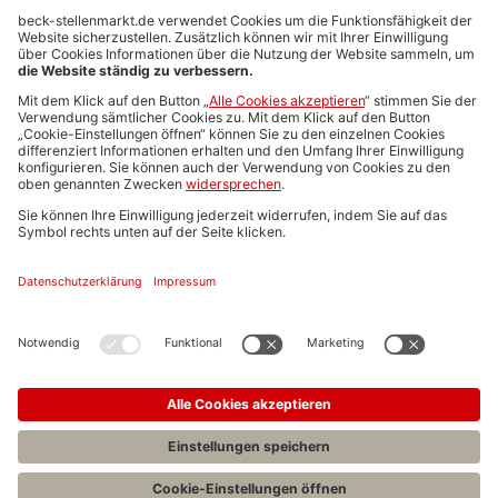
Anzeigen-AGB
Media-Daten
Newsletteranmeldung
Produktübersicht
ALLGEMEIN
FAQs
Impressum
Datenschutz
Nutzungsbedingungen
Stellenangebote C.H.BECK
C.H.BECK Literatur-Sachbuch-Wissenschaft