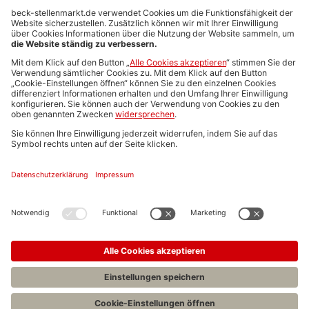
Anzeigen-AGB
Media-Daten
Newsletteranmeldung
Produktübersicht
ALLGEMEIN
FAQs
Impressum
Datenschutz
Nutzungsbedingungen
Stellenangebote C.H.BECK
C.H.BECK Literatur-Sachbuch-Wissenschaft