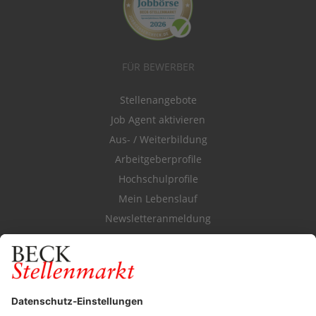
FÜR BEWERBER
Stellenangebote
Job Agent aktivieren
Aus- / Weiterbildung
Arbeitgeberprofile
Hochschulprofile
Mein Lebenslauf
Newsletteranmeldung
Durchsuchen Sie den Stellenkatalog
FÜR ARBEITGEBER
Stellenmarktpreise