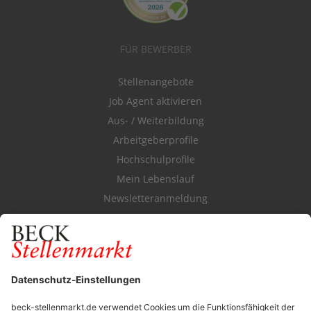
FÜR BEWERBER
Stellenangebote
Job Agent aktivieren
Aus- / Weiterbildung
Arbeitgeberprofile
Hochschulprofile
Mein Lebenslauf
Newsletteranmeldung
Durchsuchen Sie den Stellenkatalog
FÜR ARBEITGEBER
Stellenmarktpreise
Anzeigen-AGB