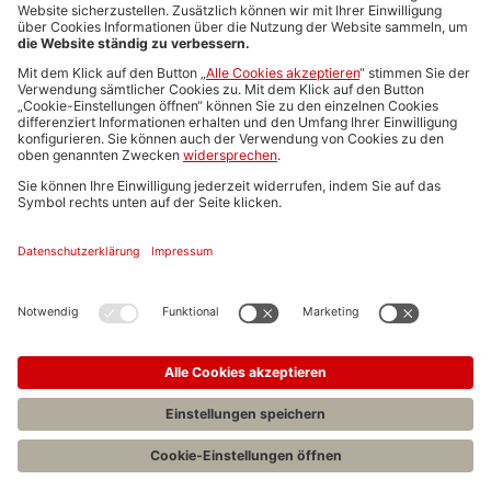
Media-Daten
Newsletteranmeldung
Produktübersicht
ALLGEMEIN
FAQs
Impressum
Datenschutz
Nutzungsbedingungen
Stellenangebote C.H.BECK
C.H.BECK Literatur-Sachbuch-Wissenschaft
Entwickelt durch
Jobiqo