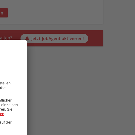
en
alten?
Jetzt JobAgent aktivieren!