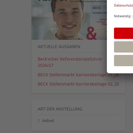
AKTUELLE AUSGABEN
Beck'scher Referendariatsführer
2026/27
BECK Stellenmarkt Karrierebeilage 01_26
BECK Stellenmarkt Karrierebeilage 02_26
ART DER ANSTELLUNG
Vollzeit