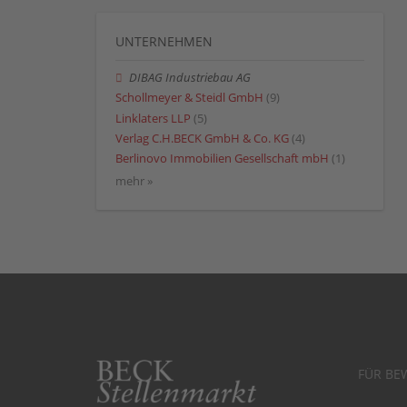
UNTERNEHMEN
DIBAG Industriebau AG
Schollmeyer & Steidl GmbH
(9)
Linklaters LLP
(5)
Verlag C.H.BECK GmbH & Co. KG
(4)
Berlinovo Immobilien Gesellschaft mbH
(1)
mehr »
FÜR BE