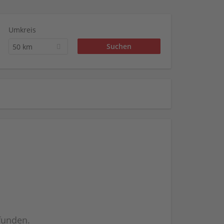
Umkreis
50 km
efunden.