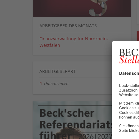
ARBEITGEBER DES MONATS
Finanzverwaltung für Nordrhein-
Westfalen
ARBEITGEBERART
Unternehmen