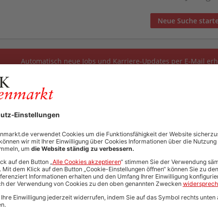
Neue Suche start
Automatisch neue Jobs und Karriere-Updates per E-Mail erh