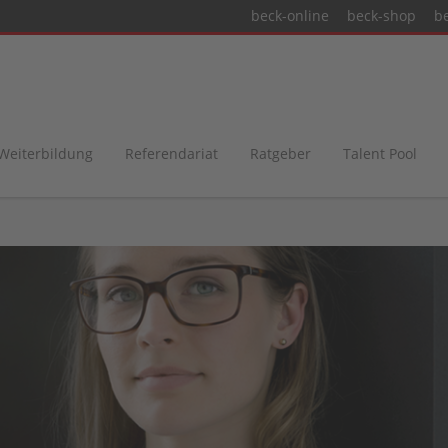
beck-online
beck-shop
b
 Weiterbildung
Referendariat
Ratgeber
Talent Pool