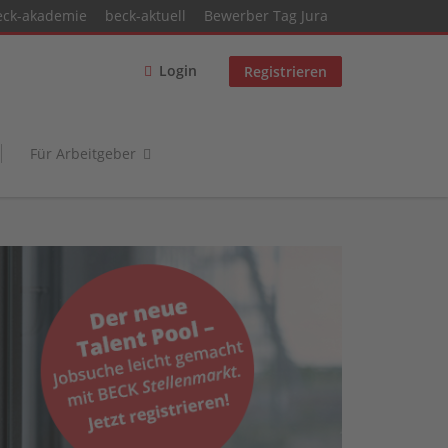
eck-akademie
beck-aktuell
Bewerber Tag Jura
Login
Registrieren
Für Arbeitgeber