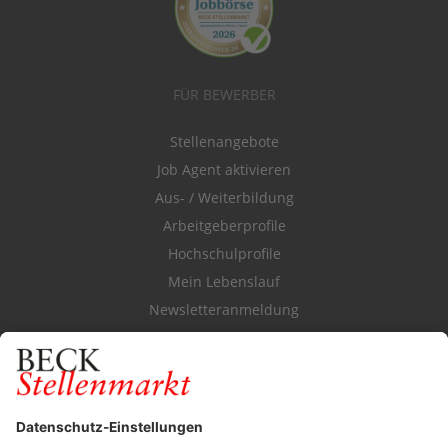
FÜR BEWERBER
Stellenangebote
Job Agent aktivieren
Aus- / Weiterbildung
Arbeitgeberprofile
Hochschulprofile
Mein Lebenslauf
Newsletteranmeldung
Durchsuchen Sie den Stellenkatalog
FÜR ARBEITGEBER
Stellenmarktpreise