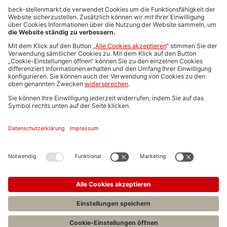
Anzeigen-AGB
Media-Daten
Newsletteranmeldung
Produktübersicht
ALLGEMEIN
FAQs
Impressum
Datenschutz
Nutzungsbedingungen
Stellenangebote C.H.BECK
C.H.BECK Literatur-Sachbuch-Wissenschaft