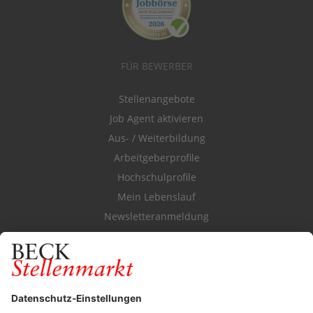
FÜR BEWERBER
Stellenangebote
Job Agent aktivieren
Aus- / Weiterbildung
Arbeitgeberprofile
Hochschulprofile
Mein Lebenslauf
Newsletteranmeldung
Durchsuchen Sie den Stellenkatalog
FÜR ARBEITGEBER
Stellenmarktpreise