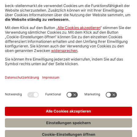
Anzeigen-AGB
Media-Daten
Newsletteranmeldung
Produktübersicht
ALLGEMEIN
FAQs
Impressum
Datenschutz
Nutzungsbedingungen
Stellenangebote C.H.BECK
C.H.BECK Literatur-Sachbuch-Wissenschaft