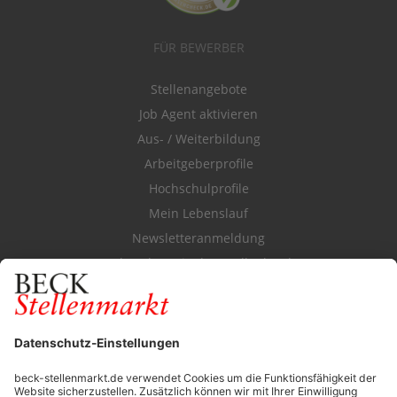
FÜR BEWERBER
Stellenangebote
Job Agent aktivieren
Aus- / Weiterbildung
Arbeitgeberprofile
Hochschulprofile
Mein Lebenslauf
Newsletteranmeldung
Durchsuchen Sie den Stellenkatalog
FÜR ARBEITGEBER
Stellenmarktpreise
Anzeigen-AGB
Media-Daten