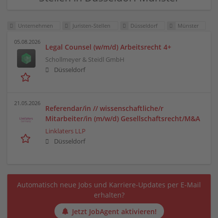
Unternehmen
Juristen-Stellen
Düsseldorf
Münster
05.08.2026
Legal Counsel (w/m/d) Arbeitsrecht 4+
Schollmeyer & Steidl GmbH
Düsseldorf
21.05.2026
Referendar/in // wissenschaftliche/r
Mitarbeiter/in (m/w/d) Gesellschaftsrecht/M&A
Linklaters LLP
Düsseldorf
Automatisch neue Jobs und Karriere-Updates per E-Mail
erhalten?
Jetzt JobAgent aktivieren!